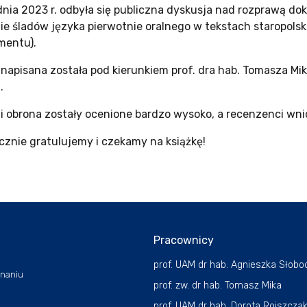
dnia 2023 r. odbyła się publiczna dyskusja nad rozprawą d
ie śladów języka pierwotnie oralnego w tekstach staropols
mentu).
 napisana została pod kierunkiem prof. dra hab. Tomasza M
.
 i obrona zostały ocenione bardzo wysoko, a recenzenci wni
cznie gratulujemy i czekamy na książkę!
Pracownicy
prof. UAM dr hab. Agnieszka Słobo
znaniu
prof. zw. dr hab. Tomasz Mika
prof. UAM dr hab. Dorota Rojszcza