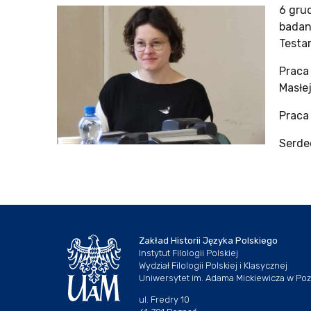
6 gru
badan
Testa
Praca
Masłej
Praca
Serde
Zakład Historii Języka Polskiego
Instytut Filologii Polskiej
Wydział Filologii Polskiej i Klasycznej
Uniwersytet im. Adama Mickiewicza w Po
ul. Fredry 10