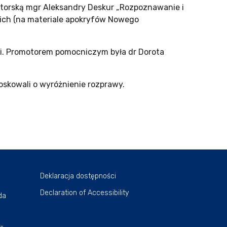
oktorską mgr Aleksandry Deskur „Rozpoznawanie i
kich (na materiale apokryfów Nowego
iki. Promotorem pomocniczym była dr Dorota
oskowali o wyróżnienie rozprawy.
Deklaracja dostępności
Declaration of Accessibility
da
k-