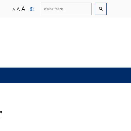
A
A
A
r