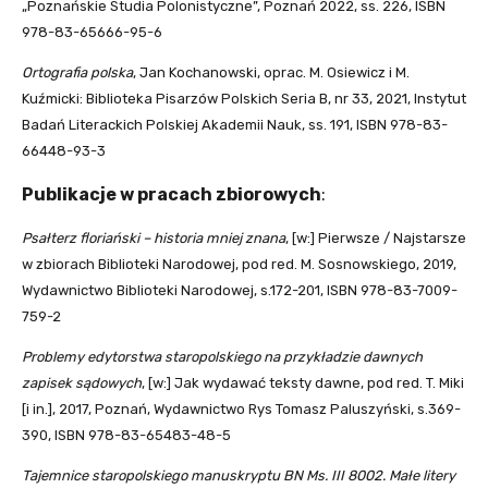
„Poznańskie Studia Polonistyczne”, Poznań 2022, ss. 226, ISBN
978-83-65666-95-6
Ortografia polska
, Jan Kochanowski, oprac. M. Osiewicz i M.
Kuźmicki: Biblioteka Pisarzów Polskich Seria B, nr 33, 2021, Instytut
Badań Literackich Polskiej Akademii Nauk, ss. 191, ISBN 978-83-
66448-93-3
Publikacje w pracach zbiorowych
:
Psałterz floriański – historia mniej znana
, [w:] Pierwsze / Najstarsze
w zbiorach Biblioteki Narodowej, pod red. M. Sosnowskiego, 2019,
Wydawnictwo Biblioteki Narodowej, s.172-201, ISBN 978-83-7009-
759-2
Problemy edytorstwa staropolskiego na przykładzie dawnych
zapisek sądowych
, [w:] Jak wydawać teksty dawne, pod red. T. Miki
[i in.], 2017, Poznań, Wydawnictwo Rys Tomasz Paluszyński, s.369-
390, ISBN 978-83-65483-48-5
Tajemnice staropolskiego manuskryptu BN Ms. III 8002. Małe litery