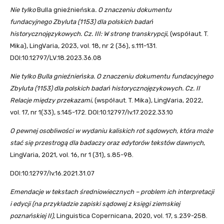
Nie tylko
Bulla gnieźnieńska
. O znaczeniu dokumentu
fundacyjnego Zbyluta (1153) dla polskich badań
historycznojęzykowych. Cz. III: W stronę transkrypcji
, (współaut. T.
Mika), LingVaria, 2023, vol. 18, nr 2 (36), s.111-131.
DOI:10.12797/LV.18.2023.36.08
Nie tylko Bulla gnieźnieńska. O znaczeniu dokumentu fundacyjnego
Zbyluta (1153) dla polskich badań historycznojęzykowych. Cz. II
Relacje między przekazami
, (współaut. T. Mika), LingVaria, 2022,
vol. 17, nr 1(33), s.145-172. DOI:10.12797/lv.17.2022.33.10
O pewnej osobliwości w wydaniu kaliskich rot sądowych, która może
stać się przestrogą dla badaczy oraz edytorów tekstów dawnych
,
LingVaria, 2021, vol. 16, nr 1 (31), s.85-98.
DOI:10.12797/lv.16.2021.31.07
Emendacje w tekstach średniowiecznych – problem ich interpretacji
i edycji (na przykładzie zapiski sądowej z księgi ziemskiej
poznańskiej II)
, Linguistica Copernicana, 2020, vol. 17, s.239-258.