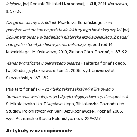
inicjalne
, [w:] Rocznik Biblioteki Narodowej, t. XLII, 2011, Warszawa,
s. 57-86.
Czego nie wiemy o źródłach
Psałterza floriańskiego
, a co
podejrzewać można na podstawie lektury jego łacińskiej części
, [w:]
Dokument pisany w badaniach historyka języka polskiego. Z badań
nad grafią i fonetyką historycznej polszczyzny
, pod red. M.
Kuźmickiego i M. Osiewicza, 2010, Zielona Góra-Poznań, s. 87-92.
Warianty graficzne u pierwszego pisarza
Psałterza floriańskiego,
[w:] Studia językoznawcze, tom 4., 2005, wyd. Uniwersytet
Szczeciński, s. 167-182.
Psałterz floriański
– czy tylko tekst sakralny? Kilka uwag o
tłumaczeniu werbalnym
, [w:]
Język religijny dawniej i dziś
, pod red.
S. Mikołajczaka i ks. T. Węcławskiego, Biblioteczka Poznańskich
Studiów Polonistycznych Serii Językoznawczej, Poznań 2005,
wyd. Poznańskie Studia Polonistyczne, s. 229-237.
Artykuły w czasopismach
: