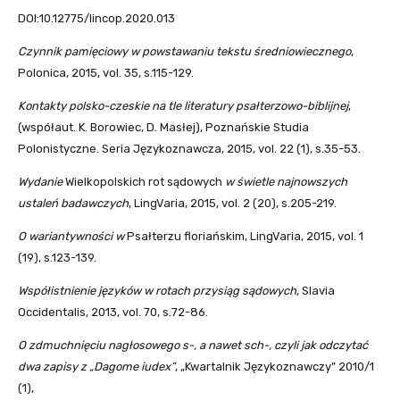
DOI:10.12775/lincop.2020.013
Czynnik pamięciowy w powstawaniu tekstu średniowiecznego
,
Polonica, 2015, vol. 35, s.115-129.
Kontakty polsko-czeskie na tle literatury psałterzowo-biblijnej
,
(współaut. K. Borowiec, D. Masłej), Poznańskie Studia
Polonistyczne. Seria Językoznawcza, 2015, vol. 22 (1), s.35-53.
Wydanie
Wielkopolskich rot sądowych
w świetle najnowszych
ustaleń badawczych
, LingVaria, 2015, vol. 2 (20), s.205-219.
O wariantywności w
Psałterzu floriańskim, LingVaria, 2015, vol. 1
(19), s.123-139.
Współistnienie języków w rotach przysiąg sądowych
, Slavia
Occidentalis, 2013, vol. 70, s.72-86.
O zdmuchnięciu nagłosowego s-, a nawet sch-, czyli jak odczytać
dwa zapisy z „Dagome iudex”
, „Kwartalnik Językoznawczy” 2010/1
(1),